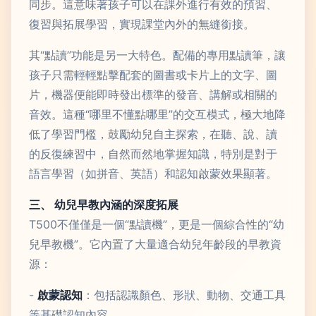
同步。這意味著孩子可以在課外進行有效的預習、
復習與拓展學習，實現課堂內外的無縫銜接。
其“點讀”功能是另一大特色。配備的專用點讀筆，讓
孩子只需輕輕點擊配套的圖書或卡片上的文字、圖
片，機器便能即時發出標準的發音、講解或相關的
音效。這種“哪里不懂點哪里”的交互模式，極大地降
低了學習門檻，鼓勵幼兒自主探索，在聽、說、讀
的反復練習中，自然而然地掌握知識，特別是對于
語言學習（如拼音、英語）和認知啟蒙效果顯著。
三、 幼兒早教內涵的深度拓展
T500不僅僅是一個“點讀機”，更是一個綜合性的“幼
兒早教機”。它內置了大量適合幼兒年齡段的早教資
源：
-
啟蒙認知
：包括認識顏色、形狀、動物、交通工具
等基礎認知內容。