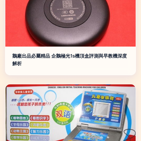
鵝廠出品必屬精品 企鵝極光1s機頂盒評測與早教機深度
解析