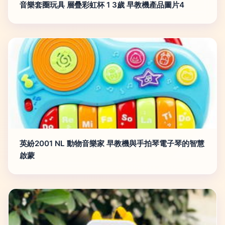
音樂套圈玩具 層疊彩虹杯 1 3歲 早教機產品圖片4
英紛2001 NL 動物音樂家 早教機與手拍琴電子琴的智慧
啟蒙