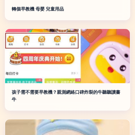
轉個早教機 母嬰 兒童用品
孩子需不需要早教機？親測網絡口碑炸裂的牛聽聽讀書
牛