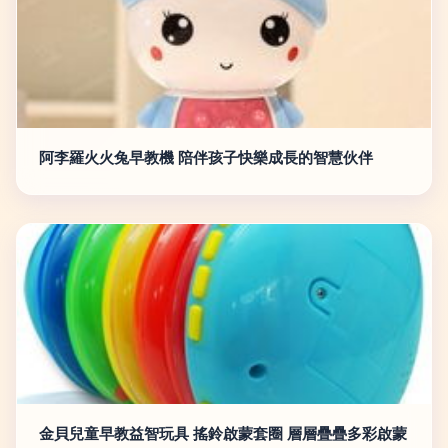
阿李羅火火兔早教機 陪伴孩子快樂成長的智慧伙伴
金貝兒童早教益智玩具 搖鈴啟蒙套圈 層層疊疊多彩啟蒙