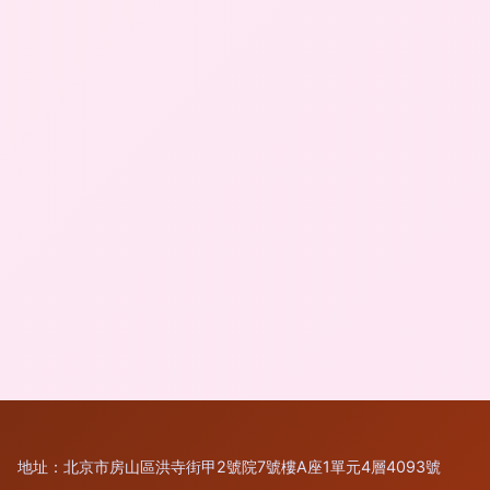
地址：北京市房山區洪寺街甲2號院7號樓A座1單元4層4093號