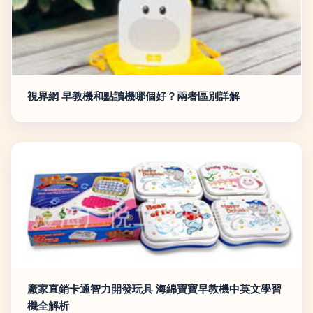
視界網 早教機和點讀機哪個好？兩者區別詳解
廠家直銷卡通智力開發玩具 海綿寶寶早教機中英文學習
機全解析